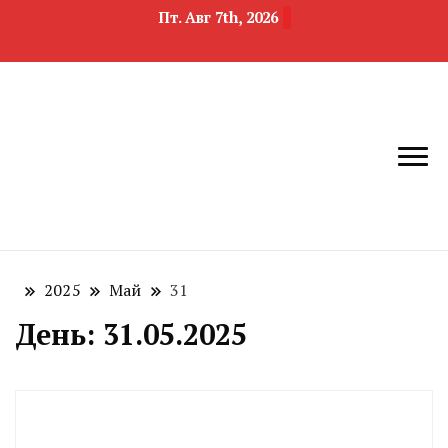
Пт. Авг 7th, 2026
новости
Челябинск и
девелопмента,
Челябинская
строительства и
область
недвижимости
2025
Май
31
День:
31.05.2025