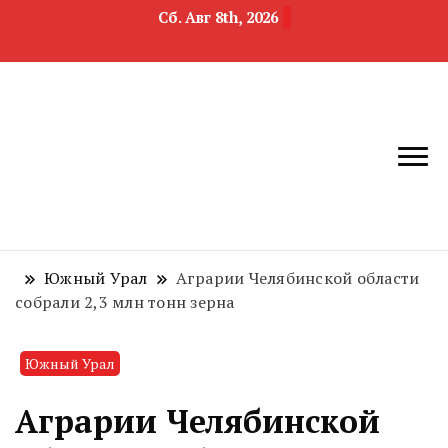
Сб. Авг 8th, 2026
новости
Челябинск и
девелопмента,
Челябинская
строительства и
область
недвижимости
Южный Урал
Аграрии Челябинской области
собрали 2,3 млн тонн зерна
Южный Урал
Аграрии Челябинской