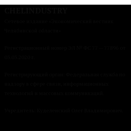
CHELINDUSTRY
Сетевое издание «Экономический вестник
Челябинской области»
Регистрационный номер ЭЛ № ФС 77 — 77896 от
03.03.2020 г.
Регистрирующий орган: Федеральная служба по
надзору в сфере связи, информационных
технологий и массовых коммуникаций.
Учредитель: Куделенский Олег Владимирович.