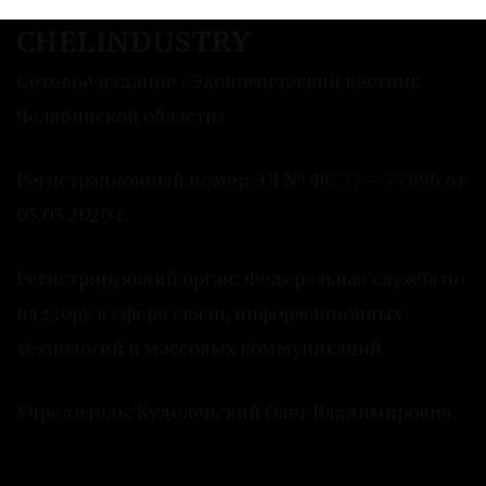
CHELINDUSTRY
Сетевое издание «Экономический вестник
Челябинской области»
Регистрационный номер ЭЛ № ФС 77 — 77896 от
03.03.2020 г.
Регистрирующий орган: Федеральная служба по
надзору в сфере связи, информационных
технологий и массовых коммуникаций.
Учредитель: Куделенский Олег Владимирович.