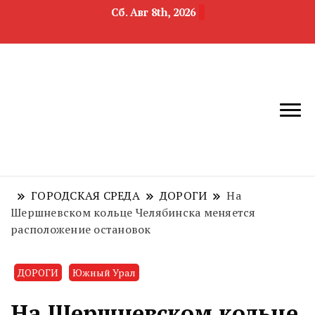
Сб. Авг 8th, 2026
новости
Челябинск и
девелопмента,
Челябинская
строительства и
область
недвижимости
ГОРОДСКАЯ СРЕДА
ДОРОГИ
На
Шершневском кольце Челябинска меняется
расположение остановок
ДОРОГИ
Южный Урал
На Шершневском кольце