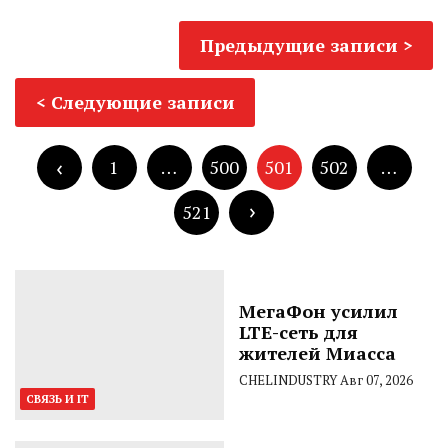
Навигация
Предыдущие записи
по
Пагинация
записям
Следующие записи
записей
1
…
500
501
502
…
521
МегаФон усилил
LTE-сеть для
жителей Миасса
CHELINDUSTRY
Авг 07, 2026
СВЯЗЬ И IT