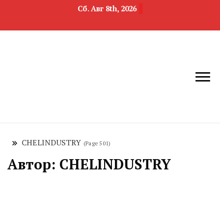
Сб. Авг 8th, 2026
новости
Челябинск и
девелопмента,
Челябинская
строительства и
область
недвижимости
CHELINDUSTRY
(Page 501)
Автор:
CHELINDUSTRY