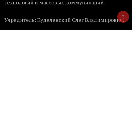
технологий и массовых коммуникаций.
Учредитель: Куделенский Олег Владимирович.
Контакты редакции
Главный редактор:
Куделенский О.В.
Телефон: 8 (922) 632-66-40
Эл. почта: chelindustry@bk.ru
Безопасность