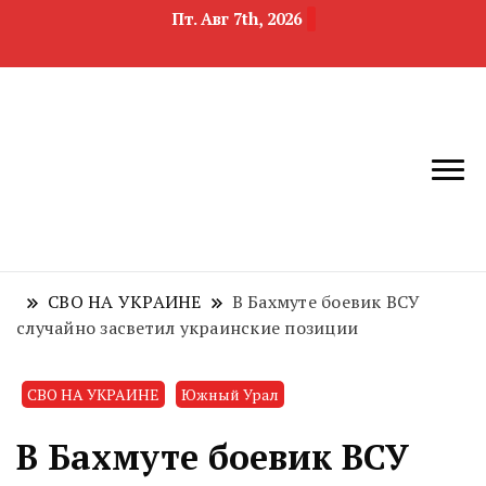
Пт. Авг 7th, 2026
новости
Челябинск и
девелопмента,
Челябинская
строительства и
область
недвижимости
СВО НА УКРАИНЕ
В Бахмуте боевик ВСУ
случайно засветил украинские позиции
СВО НА УКРАИНЕ
Южный Урал
В Бахмуте боевик ВСУ