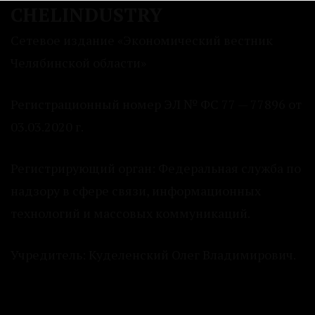
CHELINDUSTRY
Сетевое издание «Экономический вестник
Челябинской области»
Регистрационный номер ЭЛ № ФС 77 — 77896 от
03.03.2020 г.
Регистрирующий орган: Федеральная служба по
надзору в сфере связи, информационных
технологий и массовых коммуникаций.
Учредитель: Куделенский Олег Владимирович.