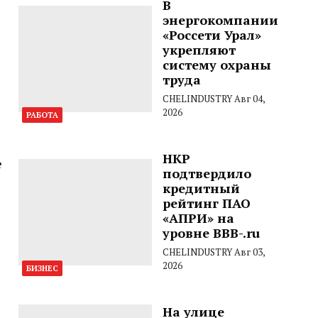
В
энергокомпании
«Россети Урал»
укрепляют
систему охраны
труда
CHELINDUSTRY
Авг 04,
2026
РАБОТА
НКР
е
подтвердило
кредитный
рейтинг ПАО
«АПРИ» на
уровне BBB-.ru
CHELINDUSTRY
Авг 03,
2026
БИЗНЕС
На улице