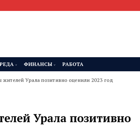
мента, строительства и недвижимости
 Челябинская область
РЕДА
ФИНАНСЫ
РАБОТА
 жителей Урала позитивно оценили 2023 год
елей Урала позитивно