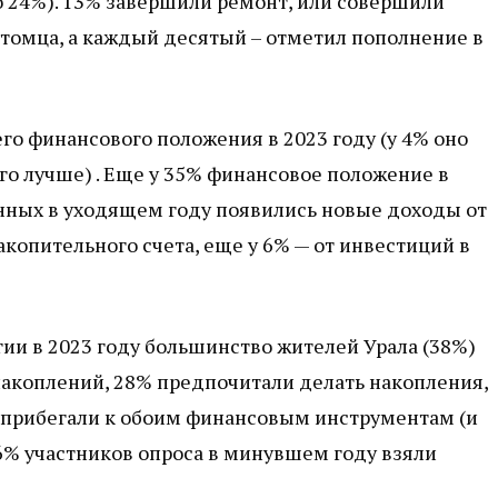
о 24%). 13% завершили ремонт, или совершили
томца, а каждый десятый – отметил пополнение в
го финансового положения в 2023 году (у 4% оно
го лучше) . Еще у 35% финансовое положение в
нных в уходящем году появились новые доходы от
акопительного счета, еще у 6% — от инвестиций в
гии в 2023 году большинство жителей Урала (38%)
накоплений, 28% предпочитали делать накопления,
и прибегали к обоим финансовым инструментам (и
6% участников опроса в минувшем году взяли