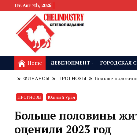
Пт. Авг 7th, 2026
новости девелоп
Челябинск и
Home
ДЕВЕЛОПМЕНТ
ГОРОДСКАЯ С
ФИНАНСЫ
ПРОГНОЗЫ
Больше половины
ПРОГНОЗЫ
Южный Урал
Больше половины жит
оценили 2023 год