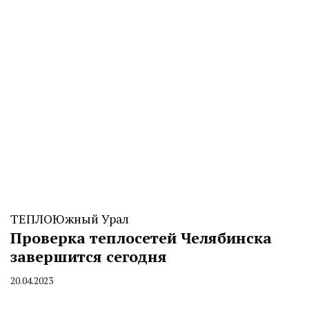
ТЕПЛО
Южный Урал
Проверка теплосетей Челябинска
завершится сегодня
20.04.2023
By
CHELINDUSTRY