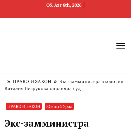
Сб. Авг 8th, 2026
новости
Челябинск и
девелопмента,
Челябинская
строительства и
область
недвижимости
ПРАВО И ЗАКОН
Экс-замминистра экологии
Виталия Безрукова оправдал суд
ПРАВО И ЗАКОН
Южный Урал
Экс-замминистра