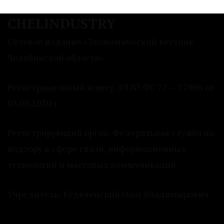
CHELINDUSTRY
Сетевое издание «Экономический вестник
Челябинской области»
Регистрационный номер ЭЛ № ФС 77 — 77896 от
03.03.2020 г.
Регистрирующий орган: Федеральная служба по
надзору в сфере связи, информационных
технологий и массовых коммуникаций.
Учредитель: Куделенский Олег Владимирович.