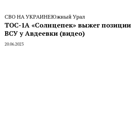
СВО НА УКРАИНЕ
Южный Урал
ТОС-1А «Солнцепек» выжег позиции
ВСУ у Авдеевки (видео)
20.06.2023
By
CHELINDUSTRY