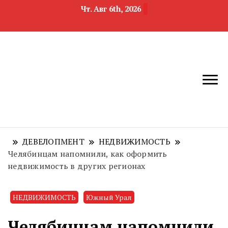
Чт. Авг 6th, 2026
новости
Челябинск и
девелопмента,
Челябинская
строительства и
область
недвижимости
ДЕВЕЛОПМЕНТ
НЕДВИЖИМОСТЬ
Челябинцам напомнили, как оформить
недвижимость в других регионах
НЕДВИЖИМОСТЬ
Южный Урал
Челябинцам напомнили,