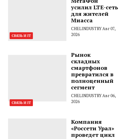
МегаФон
усилил LTE-сеть
для жителей
Миасса
CHELINDUSTRY
Авг 07,
2026
СВЯЗЬ И IT
Рынок
складных
смартфонов
превратился в
полноценный
сегмент
CHELINDUSTRY
Авг 06,
2026
СВЯЗЬ И IT
Компания
«Россети Урал»
проведет цикл