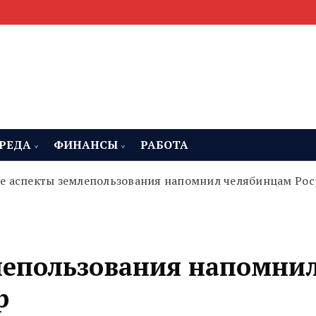
мента, строительства и недвижимости
 Челябинская область
РЕДА
ФИНАНСЫ
РАБОТА
е аспекты землепользования напомнил челябинцам Рос
лепользования напомни
р