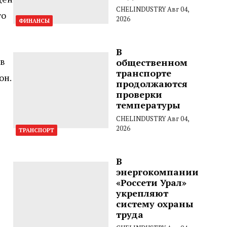
CHELINDUSTRY
Авг 04,
го
2026
ФИНАНСЫ
В
 в
общественном
транспорте
он.
продолжаются
проверки
температуры
CHELINDUSTRY
Авг 04,
2026
ТРАНСПОРТ
В
энергокомпании
«Россети Урал»
укрепляют
систему охраны
труда