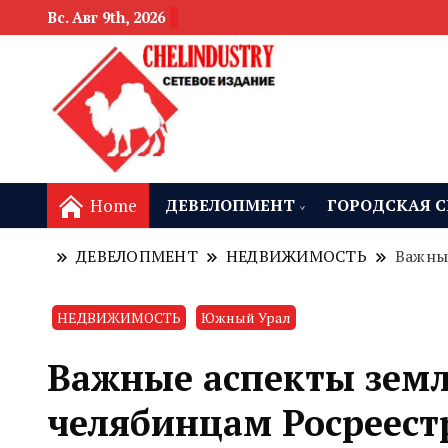
Вс. Авг 9th, 2026
новости девелоп
Челябинск и
Home
ДЕВЕЛОПМЕНТ
ГОРОДСКАЯ С
ДЕВЕЛОПМЕНТ
НЕДВИЖИМОСТЬ
Важны
НЕДВИЖИМОСТЬ
Южный Урал
Важные аспекты зем
челябинцам Росреест