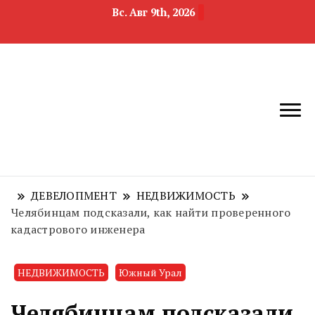
Вс. Авг 9th, 2026
новости
Челябинск и
девелопмента,
Челябинская
строительства и
область
недвижимости
ДЕВЕЛОПМЕНТ
НЕДВИЖИМОСТЬ
Челябинцам подсказали, как найти проверенного
кадастрового инженера
НЕДВИЖИМОСТЬ
Южный Урал
Челябинцам подсказали,