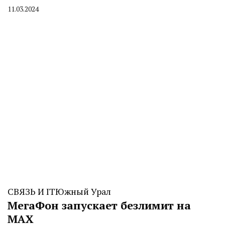
11.03.2024
By
CHELINDUSTRY
СВЯЗЬ И IT
Южный Урал
МегаФон запускает безлимит на
MAX