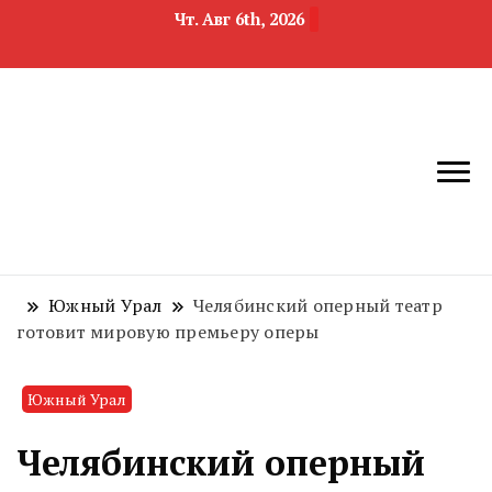
Чт. Авг 6th, 2026
новости
Челябинск и
девелопмента,
Челябинская
строительства и
область
недвижимости
Южный Урал
Челябинский оперный театр
готовит мировую премьеру оперы
Южный Урал
Челябинский оперный