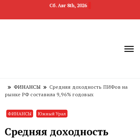
Сб. Авг 8th, 2026
новости
Челябинск и
девелопмента,
Челябинская
строительства и
область
недвижимости
ФИНАНСЫ
Cредняя доходность ПИФов на
рынке РФ составила 9,96% годовых
ФИНАНСЫ
Южный Урал
Cредняя доходность