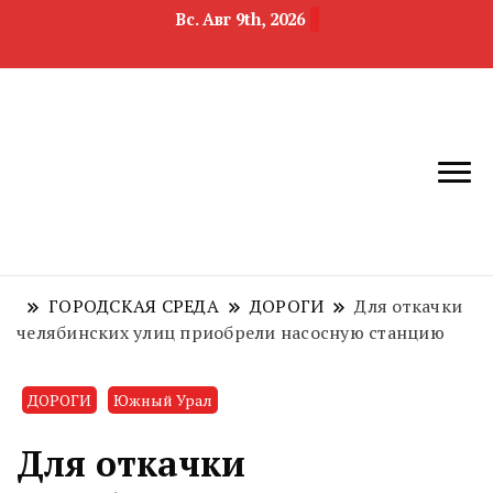
Вс. Авг 9th, 2026
новости
Челябинск и
девелопмента,
Челябинская
строительства и
область
недвижимости
ГОРОДСКАЯ СРЕДА
ДОРОГИ
Для откачки
челябинских улиц приобрели насосную станцию
ДОРОГИ
Южный Урал
Для откачки