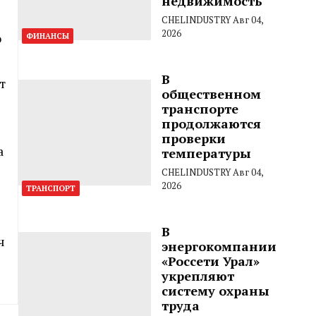
недвижимость
CHELINDUSTRY
Авг 04,
2026
о
ФИНАНСЫ
В
т
общественном
транспорте
продолжаются
проверки
а
температуры
CHELINDUSTRY
Авг 04,
2026
ТРАНСПОРТ
В
ч
энергокомпании
«Россети Урал»
укрепляют
систему охраны
труда