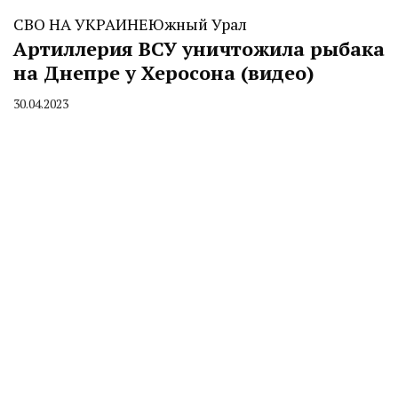
СВО НА УКРАИНЕ
Южный Урал
Артиллерия ВСУ уничтожила рыбака
на Днепре у Херосона (видео)
30.04.2023
By
CHELINDUSTRY