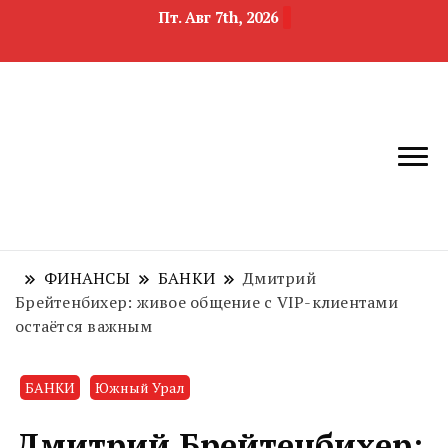
Пт. Авг 7th, 2026
новости
Челябинск и
девелопмента,
Челябинская
строительства и
область
недвижимости
ФИНАНСЫ
БАНКИ
Дмитрий
Брейтенбихер: живое общение с VIP-клиентами
остаётся важным
БАНКИ
Южный Урал
Дмитрий Брейтенбихер: