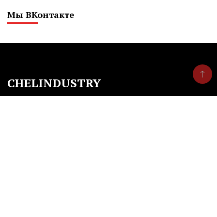
Мы ВКонтакте
CHELINDUSTRY
Сетевое издание «Экономический вестник
Челябинской области»
Регистрационный номер ЭЛ № ФС 77 — 77896 от
03.03.2020 г.
Регистрирующий орган: Федеральная служба по
надзору в сфере связи, информационных