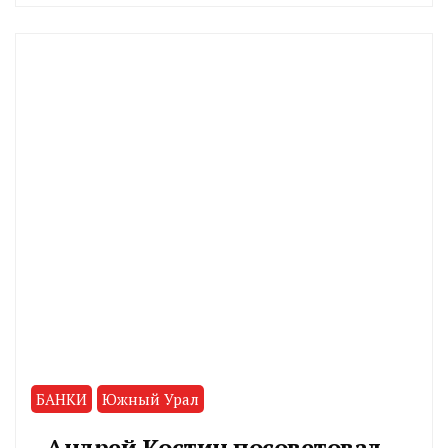
CHELINDUSTRY
БАНКИ
Южный Урал
Андрей Костин посоветовал