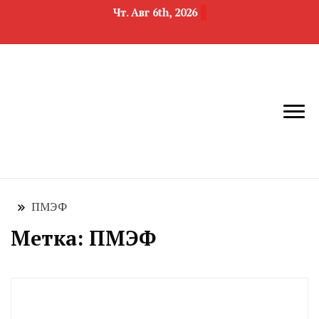
Чт. Авг 6th, 2026
новости
Челябинск и
девелопмента,
Челябинская
строительства и
область
недвижимости
ПМЭФ
Метка:
ПМЭФ