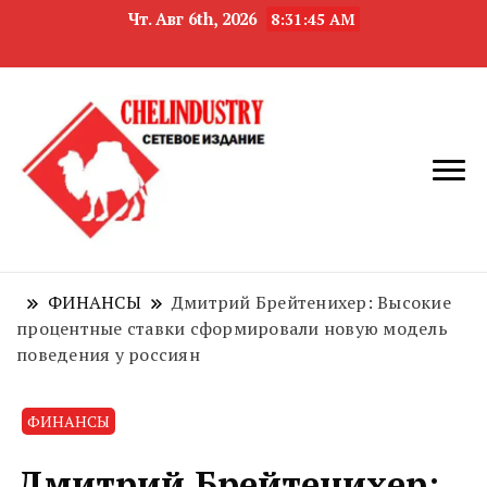
Чт. Авг 6th, 2026
8:31:46 AM
новости
Челябинск и
девелопмента,
Челябинская
строительства и
область
недвижимости
ФИНАНСЫ
Дмитрий Брейтенихер: Высокие
процентные ставки сформировали новую модель
поведения у россиян
ФИНАНСЫ
Дмитрий Брейтенихер: