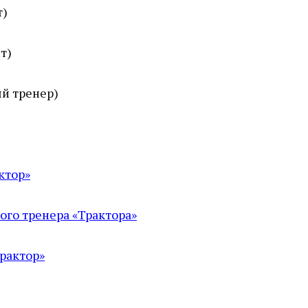
т)
т)
ый тренер)
ктор»
ого тренера «Трактора»
Трактор»