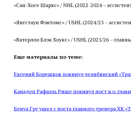
«Сан-Хосе Шаркс» / NHL (2022-2024 – ассистен
«Янгстаун Фэнтомс» / USHL (2024/25 – ассистен
«Ватерлоо Блэк Хоукс» / USHL (2025/26 – главн
Еще материалы по теме:
Евгений Корешков покинул челябинский «Тра
Канадец Рафаэль Рише покинул пост и.о. главн
Бенуа Гру ушел с поста главного тренера ХК «