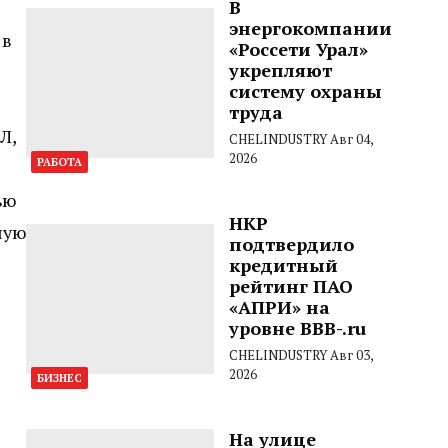
В
энергокомпании
 в
«Россети Урал»
укрепляют
систему охраны
труда
Л,
CHELINDUSTRY
Авг 04,
2026
РАБОТА
ью
НКР
шую
подтвердило
кредитный
рейтинг ПАО
«АПРИ» на
уровне BBB-.ru
CHELINDUSTRY
Авг 03,
2026
БИЗНЕС
На улице