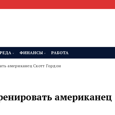
мента, строительства и недвижимости
 Челябинская область
РЕДА
ФИНАНСЫ
РАБОТА
ать американец Скотт Гордон
тренировать американец