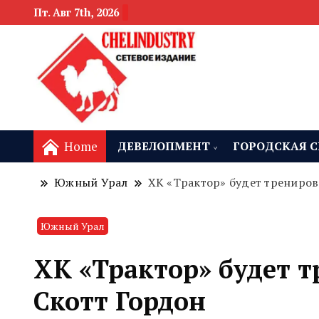
Пт. Авг 7th, 2026
новости девелоп
Челябинск и
Home
ДЕВЕЛОПМЕНТ
ГОРОДСКАЯ С
Южный Урал
ХК «Трактор» будет трениров
Южный Урал
ХК «Трактор» будет 
Скотт Гордон