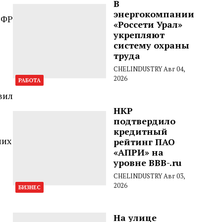
В
энергокомпании
СФР
«Россети Урал»
укрепляют
систему охраны
труда
CHELINDUSTRY
Авг 04,
2026
РАБОТА
вил
НКР
подтвердило
кредитный
них
рейтинг ПАО
«АПРИ» на
уровне BBB-.ru
CHELINDUSTRY
Авг 03,
2026
БИЗНЕС
На улице