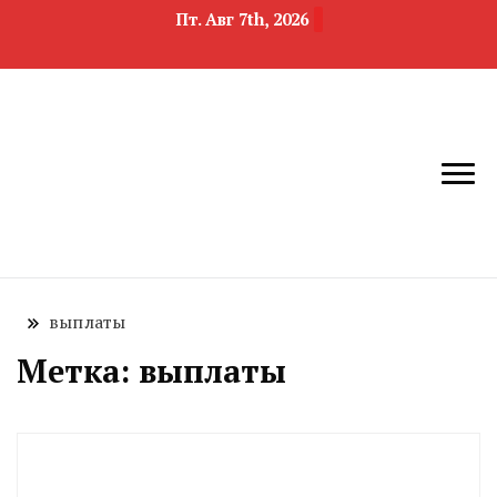
Пт. Авг 7th, 2026
новости
Челябинск и
девелопмента,
Челябинская
строительства и
область
недвижимости
выплаты
Метка:
выплаты