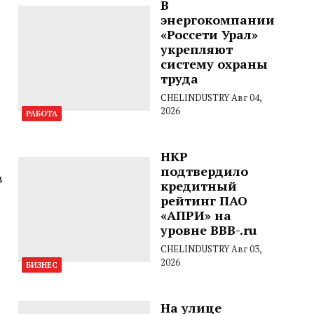
В
энергокомпании
«Россети Урал»
укрепляют
систему охраны
труда
CHELINDUSTRY
Авг 04,
2026
РАБОТА
НКР
подтвердило
в
кредитный
рейтинг ПАО
«АПРИ» на
уровне BBB-.ru
CHELINDUSTRY
Авг 03,
2026
БИЗНЕС
На улице