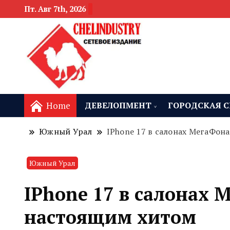
Пт. Авг 7th, 2026
новости девелоп
Челябинск и
Home
ДЕВЕЛОПМЕНТ
ГОРОДСКАЯ С
Южный Урал
IPhone 17 в салонах МегаФона
Южный Урал
IPhone 17 в салонах 
настоящим хитом