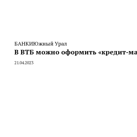
БАНКИ
Южный Урал
В ВТБ можно оформить «кредит-ма
21.04.2023
By
CHELINDUSTRY