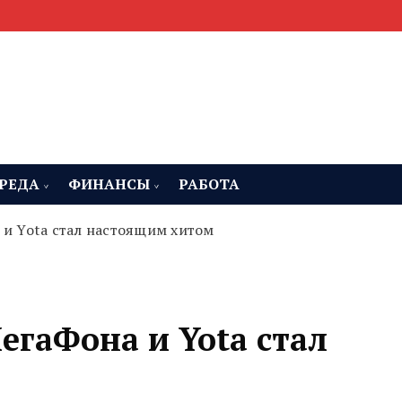
мента, строительства и недвижимости
 Челябинская область
РЕДА
ФИНАНСЫ
РАБОТА
 и Yota стал настоящим хитом
МегаФона и Yota стал