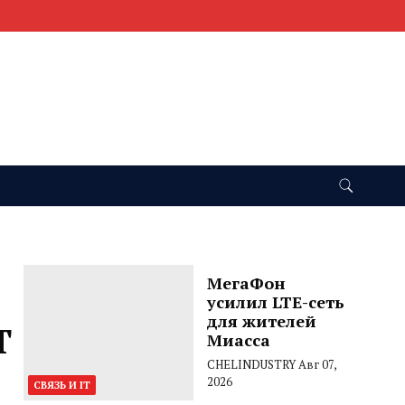
МегаФон
усилил LTE-сеть
для жителей
Т
Миасса
CHELINDUSTRY
Авг 07,
2026
СВЯЗЬ И IT