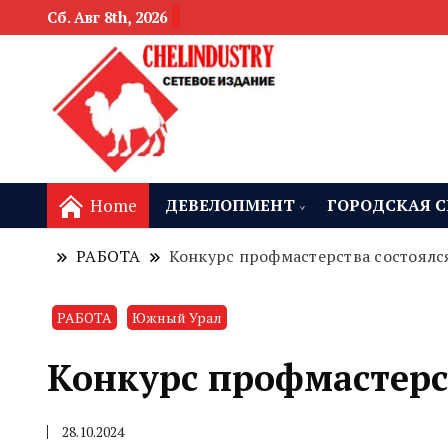
Сб. Авг 8th, 2026
новости девелоп
Челябинск и
Home
ДЕВЕЛОПМЕНТ
ГОРОДСКАЯ С
РАБОТА
Конкурс профмастерства состоялс
РАБОТА
Южный Урал
Конкурс профмастерст
28.10.2024