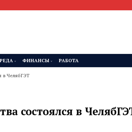
мента, строительства и недвижимости
 Челябинская область
РЕДА
ФИНАНСЫ
РАБОТА
я в ЧелябГЭТ
ва состоялся в ЧелябГЭ