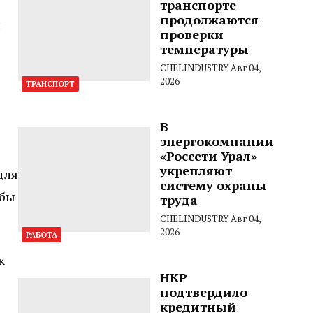
транспорте
продолжаются
и
проверки
температуры
CHELINDUSTRY
Авг 04,
2026
ТРАНСПОРТ
В
энергокомпании
«Россети Урал»
укрепляют
для
систему охраны
жбы
труда
CHELINDUSTRY
Авг 04,
2026
РАБОТА
к
НКР
подтвердило
кредитный