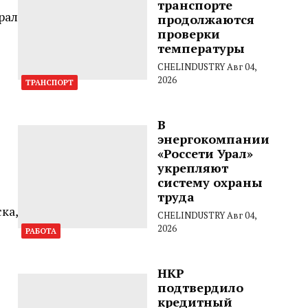
транспорте
рал
продолжаются
проверки
температуры
CHELINDUSTRY
Авг 04,
2026
ТРАНСПОРТ
В
энергокомпании
«Россети Урал»
укрепляют
систему охраны
труда
ка,
CHELINDUSTRY
Авг 04,
2026
РАБОТА
НКР
подтвердило
кредитный