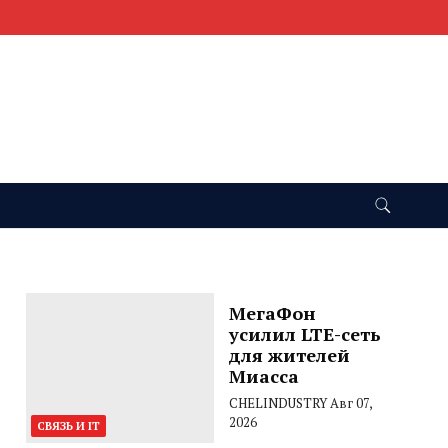
МегаФон
усилил LTE-сеть
для жителей
Миасса
CHELINDUSTRY
Авг 07,
2026
СВЯЗЬ И IT