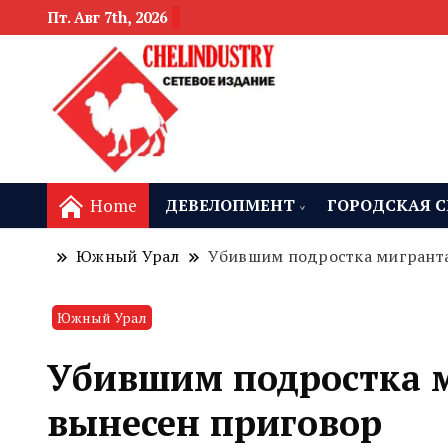
Пт. Авг 7th, 2026
новости девелоп
Челябинск и
Home
ДЕВЕЛОПМЕНТ
ГОРОДСКАЯ С
Южный Урал
Убившим подростка мигранта
Южный Урал
Убившим подростка м
вынесен приговор