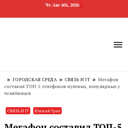
Чт. Авг 6th, 2026
новости
Челябинск и
девелопмента,
Челябинская
строительства и
область
недвижимости
ГОРОДСКАЯ СРЕДА
СВЯЗЬ И IT
Мегафон
составил ТОП-5 телефонов нулевых, популярных у
челябинцев
СВЯЗЬ И IT
Южный Урал
Мегафон составил ТОП-5