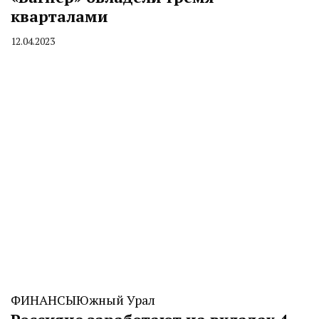
кварталами
12.04.2023
By
CHELINDUSTRY
ФИНАНСЫ
Южный Урал