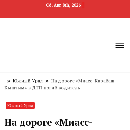
Сб. Авг 8th, 2026
новости
Челябинск и
девелопмента,
Челябинская
строительства и
область
недвижимости
Южный Урал
На дороге «Миасс-Карабаш-
Кыштым» в ДТП погиб водитель
Южный Урал
На дороге «Миасс-