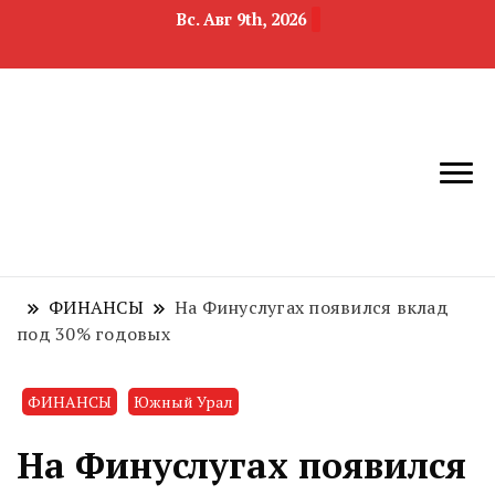
Вс. Авг 9th, 2026
новости
Челябинск и
девелопмента,
Челябинская
строительства и
область
недвижимости
ФИНАНСЫ
На Финуслугах появился вклад
под 30% годовых
ФИНАНСЫ
Южный Урал
На Финуслугах появился