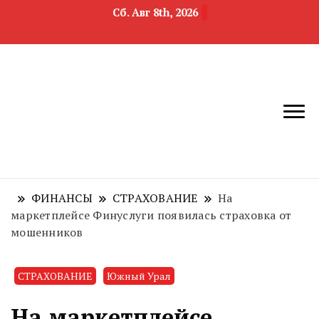
Сб. Авг 8th, 2026
новости
Челябинск и
девелопмента,
Челябинская
строительства и
область
недвижимости
ФИНАНСЫ
СТРАХОВАНИЕ
На
маркетплейсе Финуслуги появилась страховка от
мошенников
СТРАХОВАНИЕ
Южный Урал
На маркетплейсе