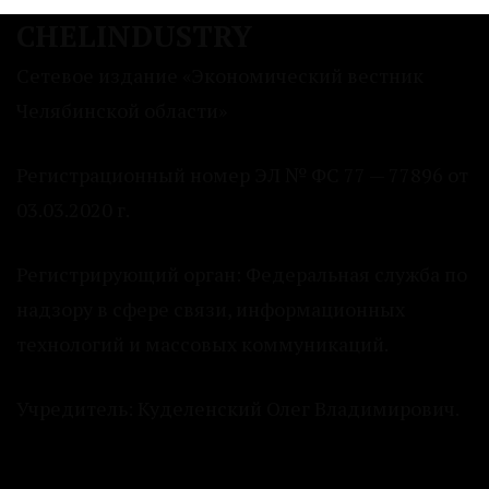
CHELINDUSTRY
Сетевое издание «Экономический вестник
Челябинской области»
Регистрационный номер ЭЛ № ФС 77 — 77896 от
03.03.2020 г.
Регистрирующий орган: Федеральная служба по
надзору в сфере связи, информационных
технологий и массовых коммуникаций.
Учредитель: Куделенский Олег Владимирович.