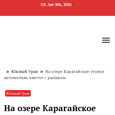
Сб. Авг 8th, 2026
новости
Челябинск и
девелопмента,
Челябинская
строительства и
область
недвижимости
Южный Урал
На озере Карагайское утонул
автомобиль вместе с рыбаком
Южный Урал
На озере Карагайское