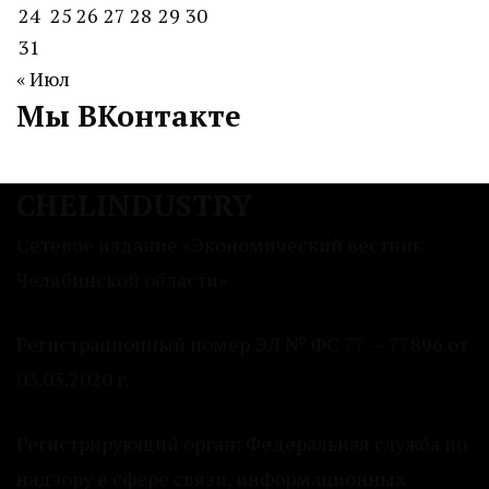
24
25
26
27
28
29
30
31
« Июл
Мы ВКонтакте
CHELINDUSTRY
Сетевое издание «Экономический вестник
Челябинской области»
Регистрационный номер ЭЛ № ФС 77 — 77896 от
03.03.2020 г.
Регистрирующий орган: Федеральная служба по
надзору в сфере связи, информационных