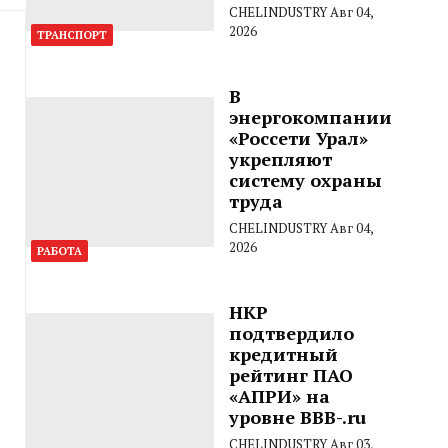
CHELINDUSTRY
Авг 04,
2026
ТРАНСПОРТ
В
энергокомпании
«Россети Урал»
укрепляют
систему охраны
труда
CHELINDUSTRY
Авг 04,
2026
РАБОТА
НКР
подтвердило
кредитный
рейтинг ПАО
«АПРИ» на
уровне BBB-.ru
CHELINDUSTRY
Авг 03,