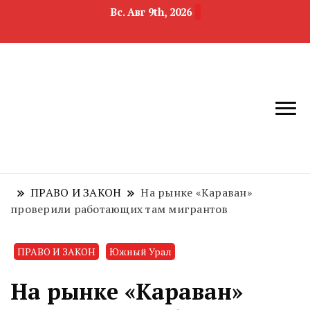
Вс. Авг 9th, 2026
новости
Челябинск и
девелопмента,
Челябинская
строительства и
область
недвижимости
ПРАВО И ЗАКОН
На рынке «Караван»
проверили работающих там мигрантов
ПРАВО И ЗАКОН
Южный Урал
На рынке «Караван»