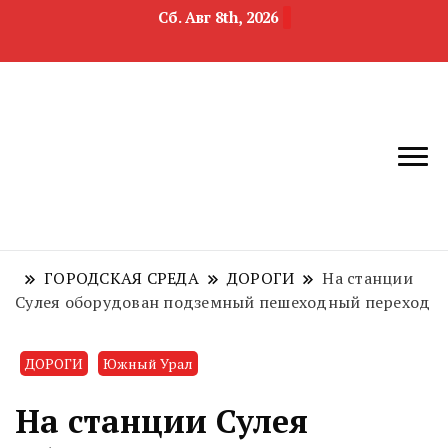
Сб. Авг 8th, 2026
новости
Челябинск и
девелопмента,
Челябинская
строительства и
область
недвижимости
ГОРОДСКАЯ СРЕДА
ДОРОГИ
На станции
Сулея оборудован подземный пешеходный переход
ДОРОГИ
Южный Урал
На станции Сулея