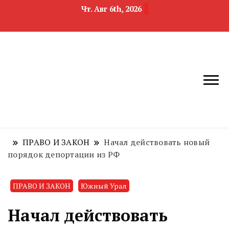
Чт. Авг 6th, 2026
новости
Челябинск и
девелопмента,
Челябинская
строительства и
область
недвижимости
ПРАВО И ЗАКОН
Начал действовать новый
порядок депортации из РФ
ПРАВО И ЗАКОН
Южный Урал
Начал действовать