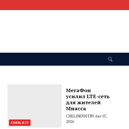
МегаФон
усилил LTE-сеть
для жителей
Миасса
CHELINDUSTRY
Авг 07,
2026
СВЯЗЬ И IT