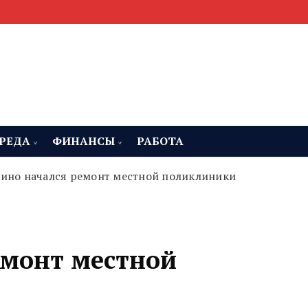
мента, строительства и недвижимости
 Челябинская область
РЕДА
ФИНАНСЫ
РАБОТА
кино начался ремонт местной поликлиники
емонт местной