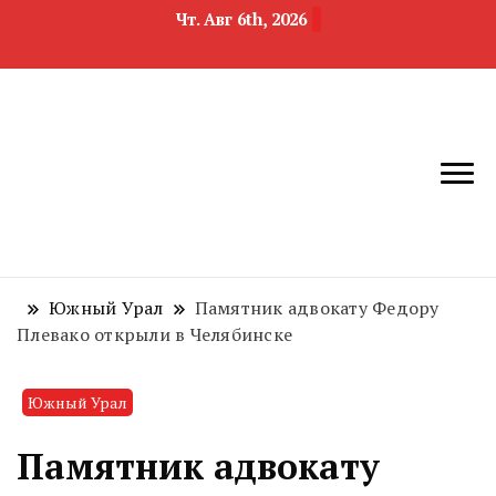
Чт. Авг 6th, 2026
новости
Челябинск и
девелопмента,
Челябинская
строительства и
область
недвижимости
Южный Урал
Памятник адвокату Федору
Плевако открыли в Челябинске
Южный Урал
Памятник адвокату