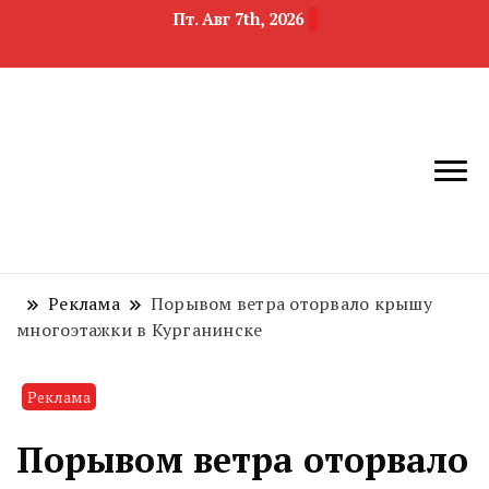
Пт. Авг 7th, 2026
новости
Челябинск и
девелопмента,
Челябинская
строительства и
область
недвижимости
Реклама
Порывом ветра оторвало крышу
многоэтажки в Курганинске
Реклама
Порывом ветра оторвало