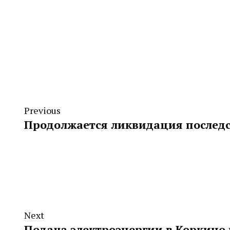
Previous
Продолжается ликвидация последс
Next
Подача электроэнергии в Коркино 