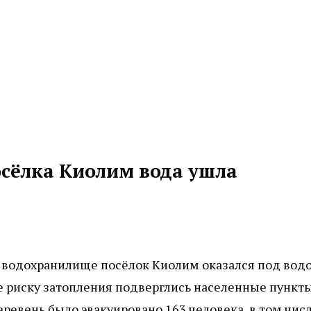
осёлка Киолим вода ушла
 водохранилище посёлок Киолим оказался под водо
же риску затопления подверглись населенные пункт
еревень было эвакуировано 163 человека, в том чис