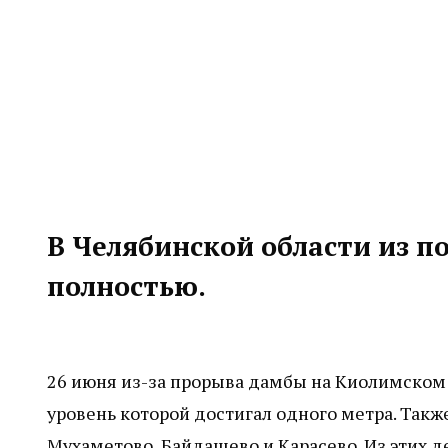
В Челябинской области из п
полностью.
26 июня из-за прорыва дамбы на Киолимском
уровень которой достигал одного метра. Так
Мухаметово, Байдашево и Карасево. Из этих д