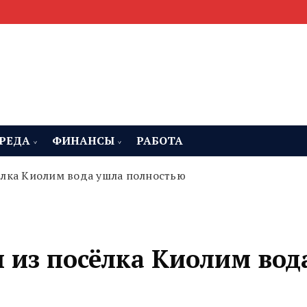
мента, строительства и недвижимости
 Челябинская область
РЕДА
ФИНАНСЫ
РАБОТА
ёлка Киолим вода ушла полностью
 из посёлка Киолим вод