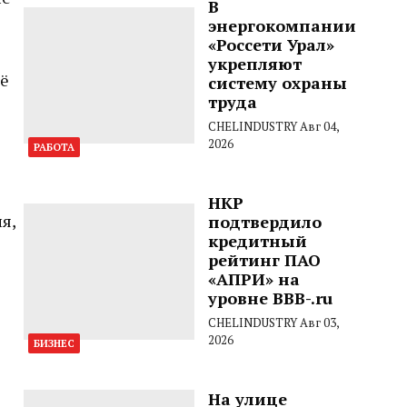
В
энергокомпании
«Россети Урал»
укрепляют
сё
систему охраны
труда
CHELINDUSTRY
Авг 04,
2026
РАБОТА
НКР
я,
подтвердило
кредитный
рейтинг ПАО
«АПРИ» на
уровне BBB-.ru
CHELINDUSTRY
Авг 03,
2026
БИЗНЕС
На улице