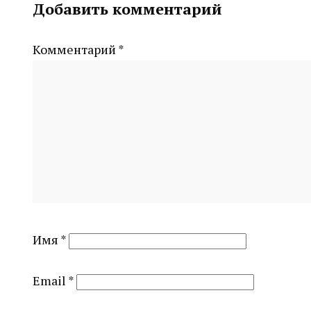
Добавить комментарий
CHELINDUSTRY
Комментарий
*
Имя
*
Email
*