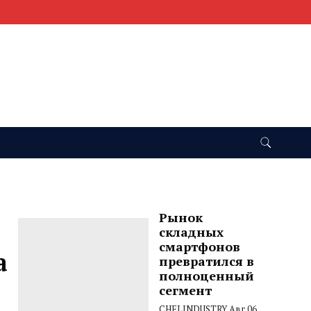
Рынок
складных
смартфонов
а
превратился в
полноценный
сегмент
CHELINDUSTRY
Авг 06,