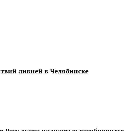
твий ливней в Челябинске
и Розу скоро полностью возобновится