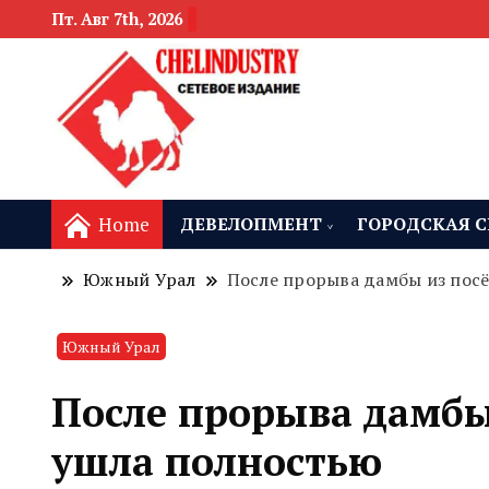
Пт. Авг 7th, 2026
новости девелоп
Челябинск и
Home
ДЕВЕЛОПМЕНТ
ГОРОДСКАЯ С
Южный Урал
После прорыва дамбы из пос
Южный Урал
После прорыва дамбы
ушла полностью