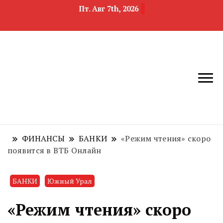
Пт. Авг 7th, 2026
новости
Челябинск и
девелопмента,
Челябинская
строительства и
область
недвижимости
ФИНАНСЫ
БАНКИ
«Режим чтения» скоро
появится в ВТБ Онлайн
БАНКИ
Южный Урал
«Режим чтения» скоро