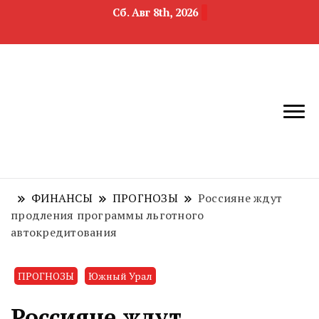
Сб. Авг 8th, 2026
новости
Челябинск и
девелопмента,
Челябинская
строительства и
область
недвижимости
ФИНАНСЫ
ПРОГНОЗЫ
Россияне ждут
продления программы льготного
автокредитования
ПРОГНОЗЫ
Южный Урал
Россияне ждут