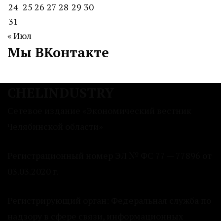
24
25
26
27
28
29
30
31
« Июл
Мы ВКонтакте
CHELINDUSTRY
Сетевое издание «Экономический вестник
Челябинской области»
Регистрационный номер ЭЛ № ФС 77 — 77896 от
03.03.2020 г.
Регистрирующий орган: Федеральная служба по
надзору в сфере связи, информационных