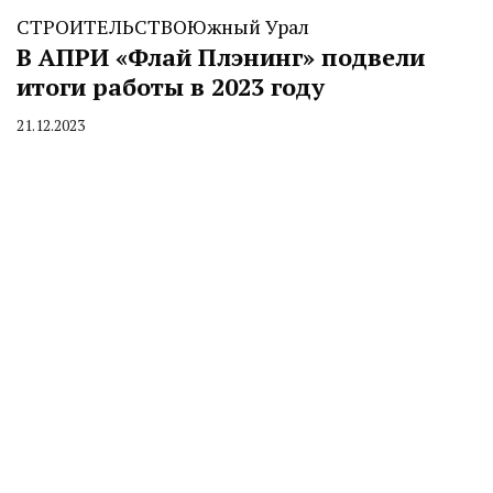
СТРОИТЕЛЬСТВО
Южный Урал
В АПРИ «Флай Плэнинг» подвели
итоги работы в 2023 году
21.12.2023
By
CHELINDUSTRY