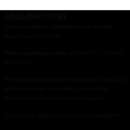
CHELINDUSTRY
Сетевое издание «Экономический вестник
Челябинской области»
Регистрационный номер ЭЛ № ФС 77 — 77896 от
03.03.2020 г.
Регистрирующий орган: Федеральная служба по
надзору в сфере связи, информационных
технологий и массовых коммуникаций.
Учредитель: Куделенский Олег Владимирович.