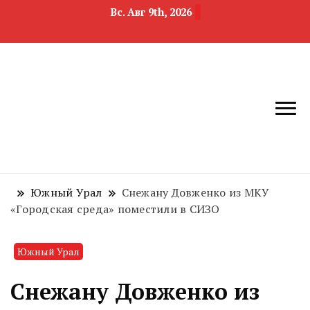
Вс. Авг 9th, 2026
новости
Челябинск и
девелопмента,
Челябинская
строительства и
область
недвижимости
Южный Урал
Снежану Довженко из МКУ
«Городская среда» поместили в СИЗО
Южный Урал
Снежану Довженко из