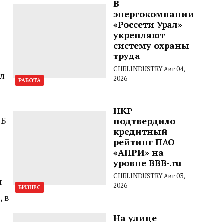
В
энергокомпании
«Россети Урал»
укрепляют
систему охраны
труда
CHELINDUSTRY
Авг 04,
ыл
2026
РАБОТА
НКР
СБ
подтвердило
кредитный
рейтинг ПАО
«АПРИ» на
уровне BBB-.ru
CHELINDUSTRY
Авг 03,
я
2026
БИЗНЕС
, в
На улице