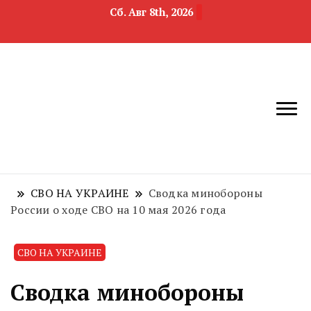
Сб. Авг 8th, 2026
новости
Челябинск и
девелопмента,
Челябинская
строительства и
область
недвижимости
СВО НА УКРАИНЕ
Сводка минобороны
России о ходе СВО на 10 мая 2026 года
СВО НА УКРАИНЕ
Сводка минобороны