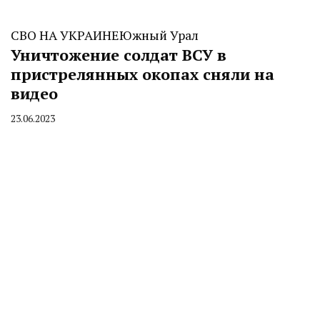
СВО НА УКРАИНЕ
Южный Урал
Уничтожение солдат ВСУ в
пристрелянных окопах сняли на
видео
23.06.2023
By
CHELINDUSTRY