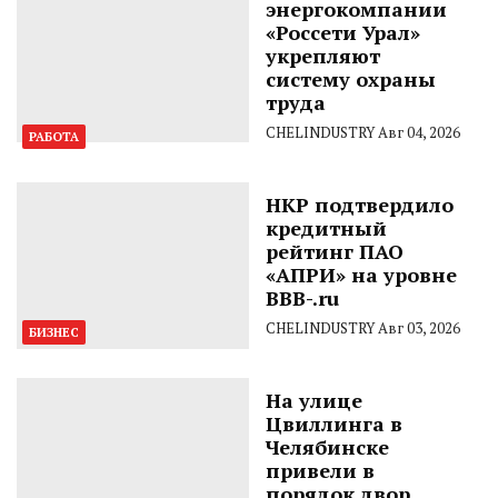
энергокомпании
«Россети Урал»
укрепляют
систему охраны
труда
CHELINDUSTRY
Авг 04, 2026
РАБОТА
НКР подтвердило
кредитный
рейтинг ПАО
«АПРИ» на уровне
BBB-.ru
CHELINDUSTRY
Авг 03, 2026
БИЗНЕС
На улице
Цвиллинга в
Челябинске
привели в
порядок двор