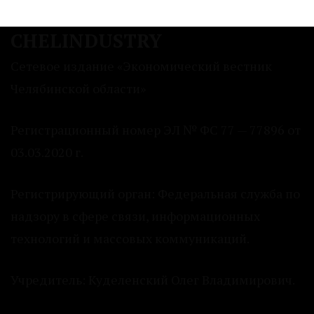
CHELINDUSTRY
Сетевое издание «Экономический вестник
Челябинской области»
Регистрационный номер ЭЛ № ФС 77 — 77896 от
03.03.2020 г.
Регистрирующий орган: Федеральная служба по
надзору в сфере связи, информационных
технологий и массовых коммуникаций.
Учредитель: Куделенский Олег Владимирович.