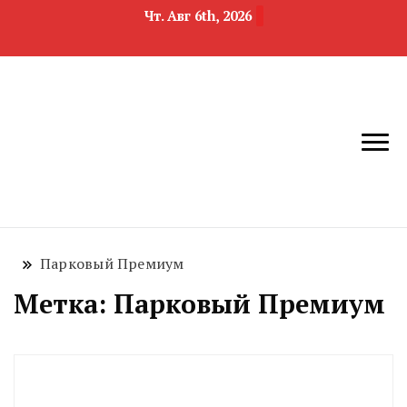
Чт. Авг 6th, 2026
новости
Челябинск и
девелопмента,
Челябинская
строительства и
область
недвижимости
Парковый Премиум
Метка:
Парковый Премиум