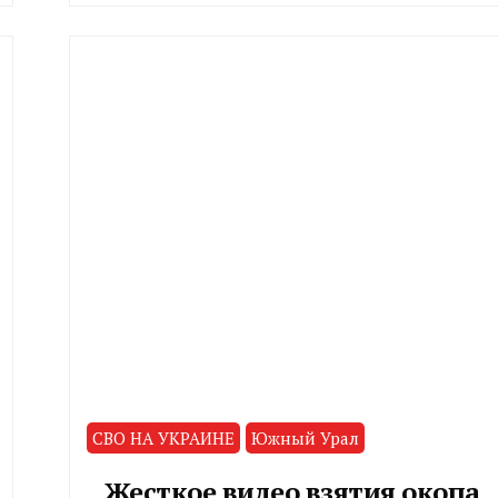
СВО НА УКРАИНЕ
Южный Урал
Жесткое видео взятия окопа