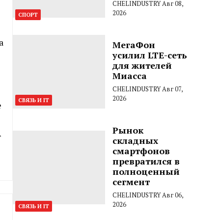
CHELINDUSTRY
Авг 08,
2026
СПОРТ
а
МегаФон
усилил LTE-сеть
для жителей
Миасса
CHELINDUSTRY
Авг 07,
2026
СВЯЗЬ И IT
е
Рынок
т
складных
смартфонов
превратился в
полноценный
сегмент
CHELINDUSTRY
Авг 06,
2026
СВЯЗЬ И IT