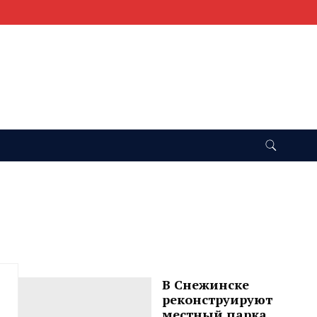
В Снежинске
реконструируют
местный парка