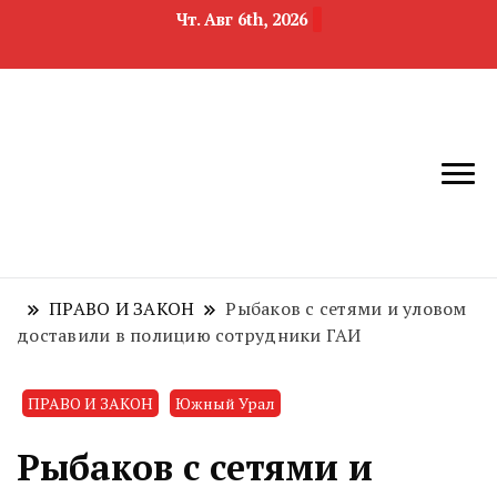
Чт. Авг 6th, 2026
новости
Челябинск и
девелопмента,
Челябинская
строительства и
область
недвижимости
ПРАВО И ЗАКОН
Рыбаков с сетями и уловом
доставили в полицию сотрудники ГАИ
ПРАВО И ЗАКОН
Южный Урал
Рыбаков с сетями и