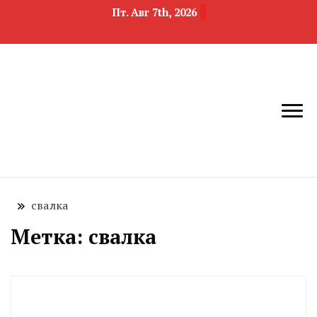
Пт. Авг 7th, 2026
новости
Челябинск и
девелопмента,
Челябинская
строительства и
область
недвижимости
свалка
Метка:
свалка