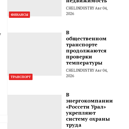
недвижимость
CHELINDUSTRY
Авг 04,
2026
ФИНАНСЫ
В
у
общественном
транспорте
продолжаются
проверки
температуры
CHELINDUSTRY
Авг 04,
2026
ТРАНСПОРТ
В
энергокомпании
«Россети Урал»
укрепляют
систему охраны
труда