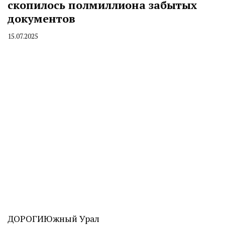
скопилось полмиллиона забытых
документов
15.07.2025
By
CHELINDUSTRY
ДОРОГИ
Южный Урал