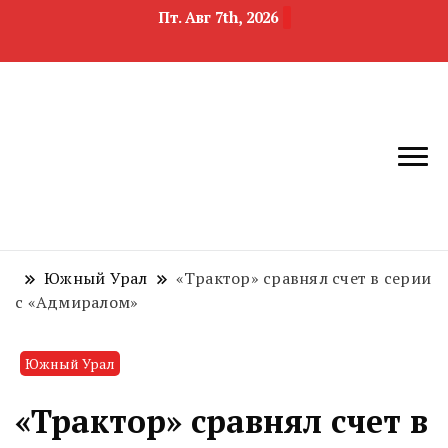
Пт. Авг 7th, 2026
новости
Челябинск и
девелопмента,
Челябинская
строительства и
область
недвижимости
Южный Урал
«Трактор» сравнял счет в серии
с «Адмиралом»
Южный Урал
«Трактор» сравнял счет в