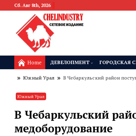
Сб. Авг 8th, 2026
новости девелоп
Челябинск и
Home
ДЕВЕЛОПМЕНТ
ГОРОДСКАЯ С
Южный Урал
В Чебаркульский район пост
Южный Урал
В Чебаркульский рай
медоборудование