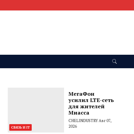
МегаФон
усилил LTE-сеть
для жителей
Миасса
CHELINDUSTRY
Авг 07,
2026
СВЯЗЬ И IT