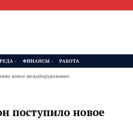
мента, строительства и недвижимости
 Челябинская область
РЕДА
ФИНАНСЫ
РАБОТА
упило новое медоборудование
он поступило новое