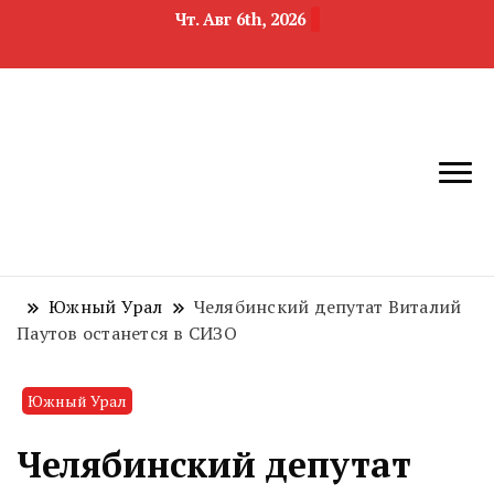
Чт. Авг 6th, 2026
новости
Челябинск и
девелопмента,
Челябинская
строительства и
область
недвижимости
Южный Урал
Челябинский депутат Виталий
Паутов останется в СИЗО
Южный Урал
Челябинский депутат